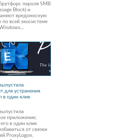
брутфорс пароля SMB
ssage Block) и
раняют вредоносную
 по всей экосистеме
Windows...
 выпустила
т для устранения
n в один клик
 выпустила
ое приложение,
сего в один клик
избавиться от связки
ей ProxyLogon,