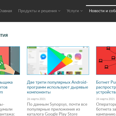
Главная
Продукты и решения
Услуги
Новости и со
ЫТИЯ
льщика
Две трети популярных Android-
Ботнет Pu
нтов
программ используют дырявые
распростр
уп
компоненты
устройств
26 марта 2021
24 марта 2021
ы-
По данным Synopsys, почти все
Операторы
думали
популярные приложения из
ботнета з
антажа:
каталога Google Play Store
кампанию,