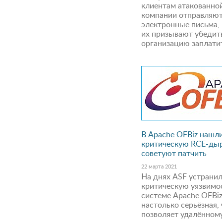
клиентам атакованно
компании отправляю
электронные письма,
их призывают убедит
организацию заплатит
В Apache OFBiz нашл
критическую RCE-дыр
советуют патчить
22 марта 2021
На днях ASF устрани
критическую уязвимос
системе Apache OFBi
настолько серьёзная,
позволяет удалённом