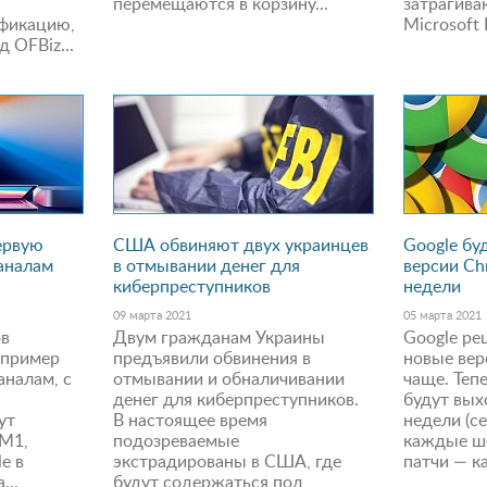
перемещаются в корзину...
затрагив
фикацию,
Microsoft 
 OFBiz...
ервую
США обвиняют двух украинцев
Google бу
каналам
в отмывании денег для
версии Ch
1
киберпреступников
недели
09 марта 2021
05 марта 2021
ов
Двум гражданам Украины
Google ре
 пример
предъявили обвинения в
новые вер
аналам, с
отмывании и обналичивании
чаще. Теп
денег для киберпреступников.
будут вых
ут
В настоящее время
недели (с
 M1,
подозреваемые
каждые ше
e в
экстрадированы в США, где
патчи — к
...
будут содержаться под