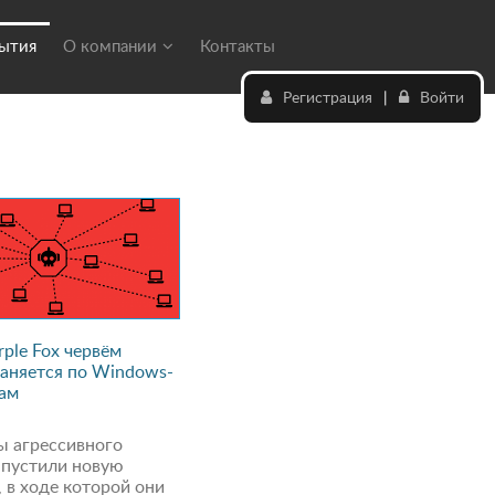
бытия
О компании
Контакты
Регистрация
|
Войти
rple Fox червём
аняется по Windows-
ам
 агрессивного
апустили новую
 в ходе которой они