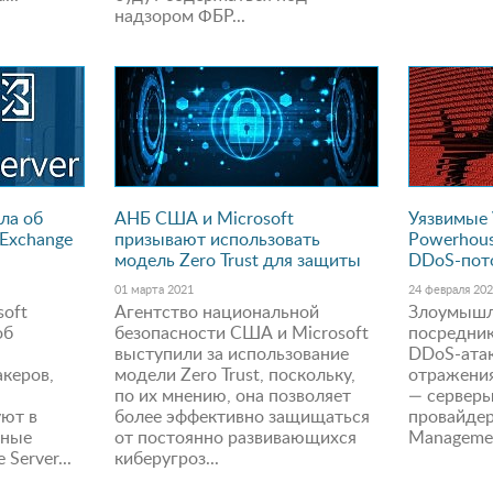
надзором ФБР...
ла об
АНБ США и Microsoft
Уязвимые
 Exchange
призывают использовать
Powerhous
модель Zero Trust для защиты
DDoS-пото
01 марта 2021
24 февраля 20
soft
Агентство национальной
Злоумышл
об
безопасности США и Microsoft
посредник
х
выступили за использование
DDoS-атак
акеров,
модели Zero Trust, поскольку,
отражения
по их мнению, она позволяет
— серверы
уют в
более эффективно защищаться
провайдер
тные
от постоянно развивающихся
Managemen
Server...
киберугроз...