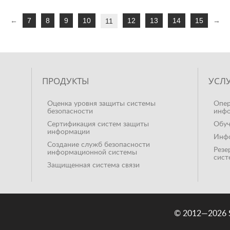
7
8
9
10
12
13
14
15
←
11
→
ПРОДУКТЫ
УСЛ
Оценка уровня защиты системы
Опер
безопасности
инфо
Сертификация систем защиты
Обуч
информации
Инфо
Создание служб безопасности
Резе
информационной системы
сист
Защищенная система связи
© 2012—2026 