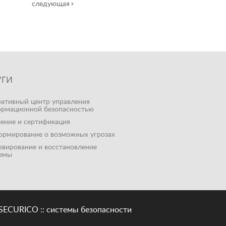
следующая
УГИ
ативный центр управления
рмационной безопасностью
ение и сертификация
рмирование о возможных угрозах
рвирование и восстановление
емы
SECURICO :: системы безопасности