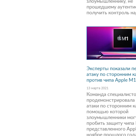
злоумышленнику, не
прошедшему аутенти
получить контроль над
Эксперты показали п
атаку по сторонним 
против чипа Apple M
13 марта 2021
Команда специалист
продемонстрировала
атаки по сторонним к
помощью которой
злоумышленники мог
пробить защиту чипа
представленного Appl
ноябре прошлого года