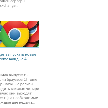
ающей серверы
Exchange...
дет выпускать новые
rome каждые 4
шила выпускать
сии браузера Chrome
ерь важные релизы
одить каждые четыре
ейчас они выходят
сть), а необходимые
аждые две недели...