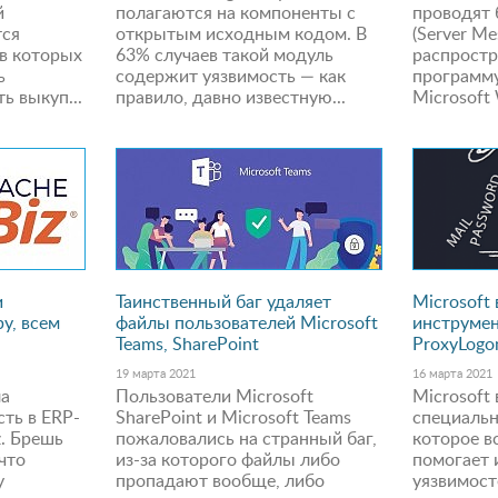
й
полагаются на компоненты с
проводят 
тся
открытым исходным кодом. В
(Server Me
 в которых
63% случаев такой модуль
распрост
ь
содержит уязвимость — как
программу
ь выкуп...
правило, давно известную...
Microsoft 
и
Таинственный баг удаляет
Microsoft
у, всем
файлы пользователей Microsoft
инструмен
Teams, SharePoint
ProxyLogo
19 марта 2021
16 марта 2021
ла
Пользователи Microsoft
Microsoft
ть в ERP-
SharePoint и Microsoft Teams
специальн
z. Брешь
пожаловались на странный баг,
которое в
 что
из-за которого файлы либо
помогает 
у
пропадают вообще, либо
уязвимост