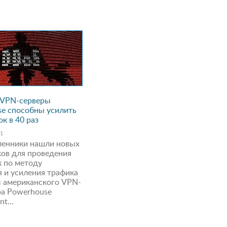
 VPN-серверы
e способны усилить
к в 40 раз
21
енники нашли новых
ов для проведения
 по методу
 и усиления трафика
 американского VPN-
а Powerhouse
t...