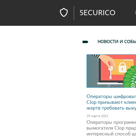
SECURICO
НОВОСТИ И СОБ
Операторы шифрова
Clop призывают клие
жертв требовать вык
29 марта 2021
Операторы программ
вымогателя Clop при
интересный способ ш