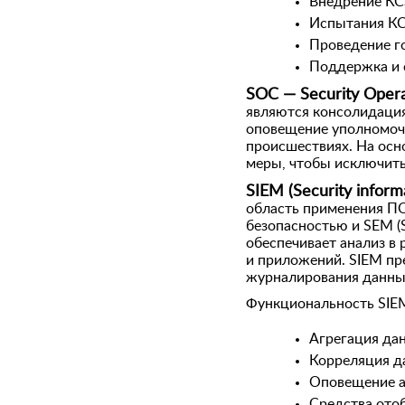
Внедрение К
Испытания К
Проведение г
Поддержка и
SOC — Security Opera
являются консолидация
оповещение уполномоч
происшествиях. На осн
меры, чтобы исключить
SIEM (Security infor
область применения ПО
безопасностью и SEM (S
обеспечивает анализ в 
и приложений. SIEM пр
журналирования данных
Функциональность SIEM
Агрегация да
Корреляция д
Оповещение 
Средства ото