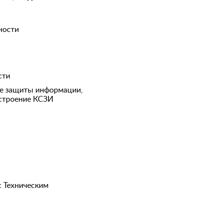
ности
сти
ре защиты информации,
остроение КСЗИ
с Техническим