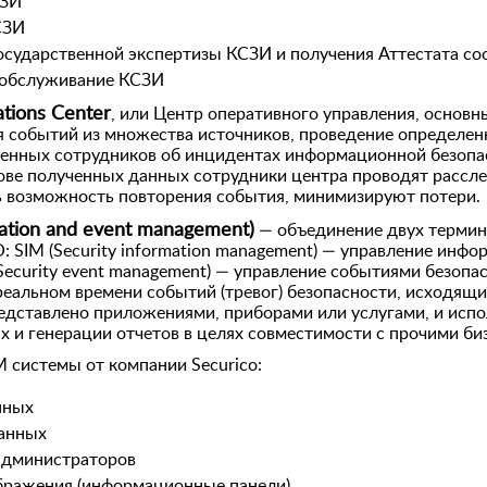
СЗИ
СЗИ
осударственной экспертизы КСЗИ и получения Аттестата со
 обслуживание КСЗИ
tions Center
, или Центр оперативного управления, основ
 событий из множества источников, проведение определен
енных сотрудников об инцидентах информационной безопа
ове полученных данных сотрудники центра проводят рассл
 возможность повторения события, минимизируют потери.
mation and event management)
— объединение двух термин
: SIM (Security information management) — управление инф
ecurity event management) — управление событиями безопас
реальном времени событий (тревог) безопасности, исходящи
едставлено приложениями, приборами или услугами, и испо
 и генерации отчетов в целях совместимости с прочими би
 системы от компании Securico:
нных
анных
администраторов
бражения (информационные панели)