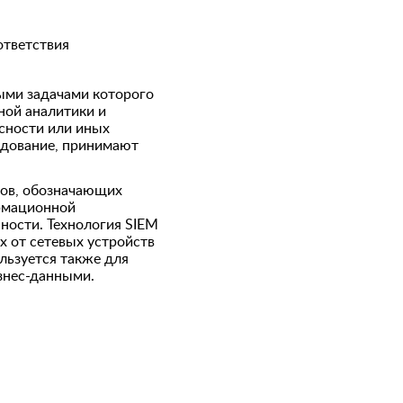
ответствия
ными задачами которого
ной аналитики и
сности или иных
едование, принимают
ов, обозначающих
ормационной
ности. Технология SIEM
х от сетевых устройств
льзуется также для
знес-данными.