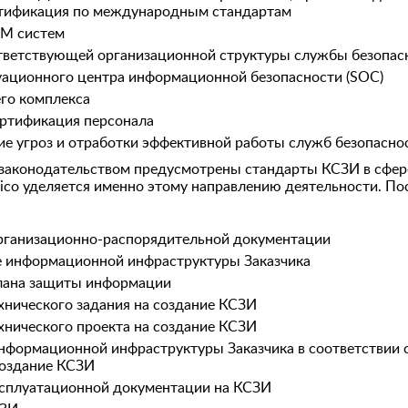
тификация по международным стандартам
EM систем
тветствующей организационной структуры службы безопас
уационного центра информационной безопасности (SOC)
его комплекса
ертификация персонала
е угроз и отработки эффективной работы служб безопасно
 законодательством предусмотрены стандарты КСЗИ в сфе
rico уделяется именно этому направлению деятельности. П
рганизационно-распорядительной документации
 информационной инфраструктуры Заказчика
лана защиты информации
хнического задания на создание КСЗИ
хнического проекта на создание КСЗИ
нформационной инфраструктуры Заказчика в соответствии 
создание КСЗИ
ксплуатационной документации на КСЗИ