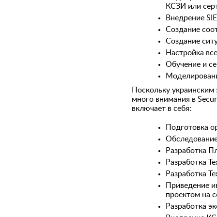
КСЗИ или сер
Внедрение SI
Создание соо
Создание сит
Настройка вс
Обучение и с
Моделировани
Поскольку украинским
много внимания в Secu
включает в себя:
Подготовка о
Обследование
Разработка П
Разработка Те
Разработка Те
Приведение и
проектом на 
Разработка э