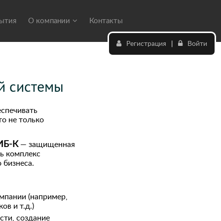
бытия
О компании
Контакты
Регистрация
|
Войти
й системы
спечивать
то не только
ИБ-К
— защищенная
сь комплекс
 бизнеса.
мпании (например,
в и т.д.)
сти, создание