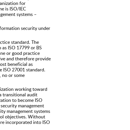
nization for
me is ISO/IEC
agement systems –
formation security under
ctice standard. The
o as ISO 17799 or BS
ine or good practice
ve and therefore provide
ost beneficial as
he ISO 27001 standard.
n, no or some
nization working toward
a transitional audit
nization to become ISO
n security management
curity management systems
ol objectives. Without
are incorporated into ISO