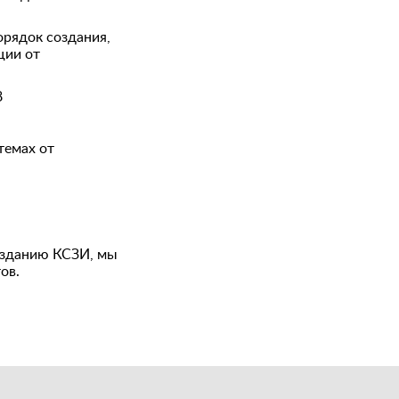
рядок создания,
ции от
8
темах от
созданию КСЗИ, мы
ов.