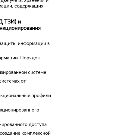
ке учета, хранения и
рмации, содержащих
Д ТЗИ) и
ункционирования
 защиты информации в
ормации. Порядок
изированной системе
системах от
ункциональные профили
нкционированного
нированного доступа
 создание комплексной