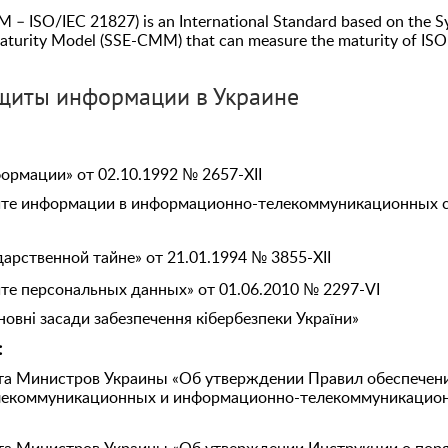
– ISO/IEC 21827) is an International Standard based on the S
aturity Model (SSE-CMM) that can measure the maturity of ISO 
щиты информации в Украине
ормации» от 02.10.1992 № 2657-XII
ите информации в информационно-телекоммуникационных си
арственной тайне» от 21.01.1994 № 3855-XII
те персональных данных» от 01.06.2010 № 2297-VI
овні засади забезпечення кібербезпеки України»
:
та Министров Украины «Об утверждении Правил обеспече
лекоммуникационных и информационно-телекоммуникацион