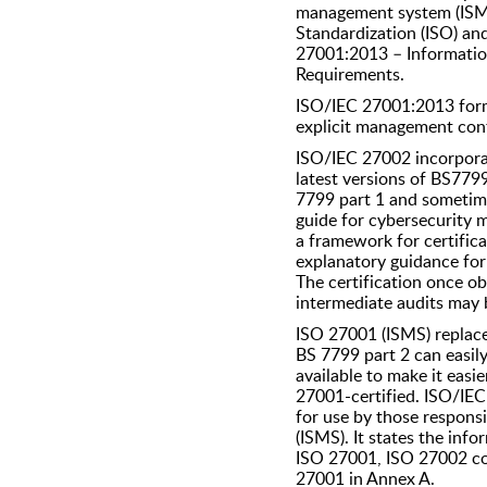
management system (ISMS
Standardization (ISO) and
27001:2013 – Informatio
Requirements.
ISO/IEC 27001:2013 forma
explicit management cont
ISO/IEC 27002 incorpora
latest versions of BS779
7799 part 1 and sometimes
guide for cybersecurity
a framework for certificat
explanatory guidance for
The certification once ob
intermediate audits may b
ISO 27001 (ISMS) replace
BS 7799 part 2 can easily
available to make it easi
27001-certified. ISO/IE
for use by those respons
(ISMS). It states the in
ISO 27001, ISO 27002 con
27001 in Annex A.