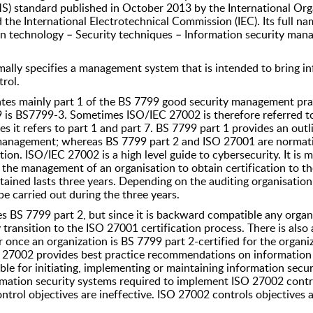
) standard published in October 2013 by the International Orga
 the International Electrotechnical Commission (IEC). Its full na
n technology – Security techniques – Information security man
lly specifies a management system that is intended to bring in
rol.
tes mainly part 1 of the BS 7799 good security management pra
9 is BS7799-3. Sometimes ISO/IEC 27002 is therefore referred t
 it refers to part 1 and part 7. BS 7799 part 1 provides an outl
 management; whereas BS 7799 part 2 and ISO 27001 are normati
ion. ISO/IEC 27002 is a high level guide to cybersecurity. It is m
 the management of an organisation to obtain certification to t
tained lasts three years. Depending on the auditing organisatio
e carried out during the three years.
s BS 7799 part 2, but since it is backward compatible any orga
 transition to the ISO 27001 certification process. There is also 
er once an organization is BS 7799 part 2-certified for the orga
C 27002 provides best practice recommendations on informatio
ible for initiating, implementing or maintaining information se
formation security systems required to implement ISO 27002 contr
trol objectives are ineffective. ISO 27002 controls objectives 