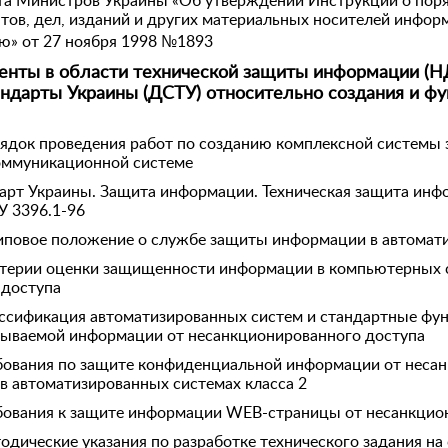
а Министров Украины «Об утверждении Инструкции о поряд
тов, дел, изданий и других материальных носителей инфо
» от 27 ноября 1998 №1893
нты в области технической защиты информации (Н
андарты Украины (ДСТУ) относительно создания и ф
рядок проведения работ по созданию комплексной системы
ммуникационной системе
арт Украины. Защита информации. Техническая защита инф
У 3396.1-96
иповое положение о службе защиты информации в автомат
итерии оценки защищенности информации в компьютерных 
 доступа
ассификация автоматизированных систем и стандартные ф
ываемой информации от несанкционированного доступа
бования по защите конфиденциальной информации от неса
 в автоматизированных системах класса 2
бования к защите информации WEB-страницы от несанкцио
одические указания по разработке технического задания на