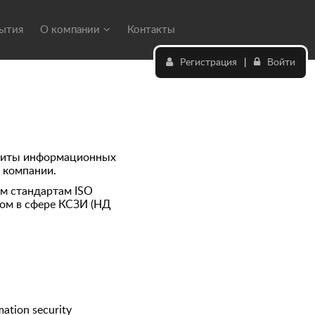
бытия
О компании
Контакты
Регистрация
|
Войти
защиты информационных
 компании.
м стандартам ISO
вом в сфере КСЗИ (НД
mation security