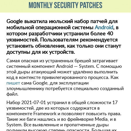
Google выкатила июльский набор патчей для
мобильной операционной системы
Android
, в
котором разработчики устранили более 40
уязвимостей. Пользователям рекомендуется
установить обновления, как только они станут
доступны для их устройств.
Самая опасная из устраненных брешей затрагивает
системный компонент Android — System. С помощью
этой дыры атакующий может удалённо выполнить
код в контексте привилегированного процесса. Как
пишет
сама Google, для эксплуатации
злоумышленнику потребуется специально созданный
файл.
Набор 2021-07-01 устранил в общей сложности 17
уязвимостей, две из которых содержатся в
компоненте Framework и позволяют повысить права.
Такие же баги нашлись и во фреймворке Media, и в
System. Все выявленные и пропатченные дыры
получили высокую степень опасности. Большая их