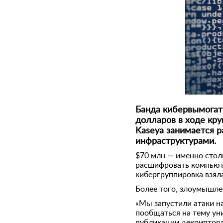
Банда кибервымогат
долларов в ходе кр
Kaseya занимается р
инфраструктурами.
$70 млн — именно стол
расшифровать компьюте
кибергруппировка взяла
Более того, злоумышле
«Мы запустили атаки н
пообщаться на тему ун
публикации декриптора