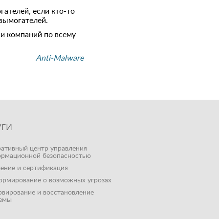
ателей, если кто-то
рвымогателей.
чи компаний по всему
Anti-Malware
УГИ
ативный центр управления
рмационной безопасностью
ение и сертификация
рмирование о возможных угрозах
рвирование и восстановление
емы