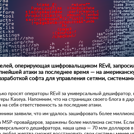
елей, оперирующая шифровальщиком REvil, запроси
упнейшей атаки за последнее время — на американск
азработкой софта для управления сетями, системами
ько просят операторы REvil за универсальный дешифратор,
ры Kaseya. Напомним, что на страницах своего блога в дар
 на себя ответственность за последние атаки.
нники заявили, что им удалось зашифровать более миллиона
а MSP-провайдеров, заражены более миллиона систем. Если 
иверсального дешифратора, наша цена — 70 млн долларов в
 любая жертва сможет восстановить свои системы менее чем