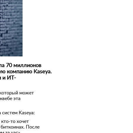
ла 70 миллионов
ую компанию Kaseya.
 и ИТ-
 который может
квебе эта
 систем Kaseya:
кто-то хочет
 биткоинах. После
 за час».