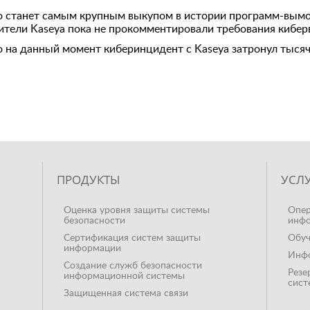
то станет самым крупным выкупом в истории программ-вымог
вители Kaseya пока не прокомментировали требования кибе
о на данный момент киберинцидент с Kaseya затронул тыся
ПРОДУКТЫ
УСЛ
Оценка уровня защиты системы
Опер
безопасности
инфо
Сертификация систем защиты
Обуч
информации
Инфо
Создание служб безопасности
Резе
информационной системы
сист
Защищенная система связи